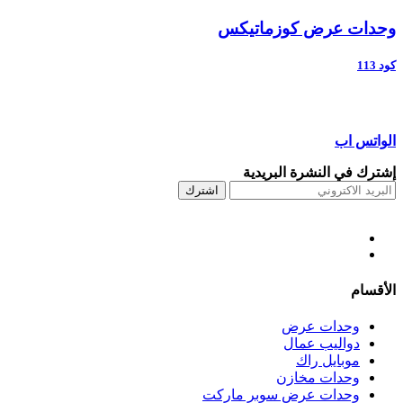
وحدات عرض كوزماتيكس
كود 113
الواتس اب
إشترك في النشرة البريدية
اشترك
الأقسام
وحدات عرض
دواليب عمال
موبايل راك
وحدات مخازن
وحدات عرض سوبر ماركت