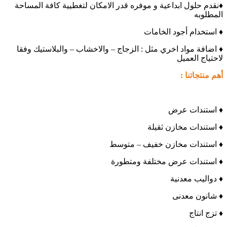
♦نقدم حلول ابداعية و موفره قدر الامكان لتغطيية كافة المساحة
المطلوبه
♦
استخدام أجود الخامات
♦
اضافة مواد اخري مثل : الزجاج – والاخشاب – والبلاستيك وفقا
لاحتياج العميل
أهم منتجاتنا
:
♦
استندات عرض
♦
استندات مخازن ثقيلة
♦
استندات مخازن خفيف – متوسط
♦
استندات عرض مختلفة ومتطورة
♦
دواليب معدنية
♦
شانون معدنى
♦
تزج انتاج