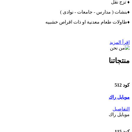
♦
تزج نقل
♦بنشات ( مدارس - جامعات - نوادى )
♦طاولات طعام معدنية او ذات اقراص خشبيه
اقرأ المزيد
منتجاتنا
كود 512
موبايل راك
التفاصيل
موبايل راك
كود 115