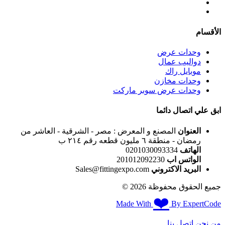
الأقسام
وحدات عرض
دواليب عمال
موبايل راك
وحدات مخازن
وحدات عرض سوبر ماركت
ابق علي اتصال دائما
العنوان
المصنع و المعرض : مصر - الشرقية - العاشر من
رمضان - منطقة ٦ مليون قطعه رقم ٢١٤ ب
الهاتف
0201030093334
الواتس اب
البريد الاكتروني
Sales@fittingexpo.com
جميع الحقوق محفوظة 2026 ©
❤️
Made With
By ExpertCode
من نحن
اتصل بنا