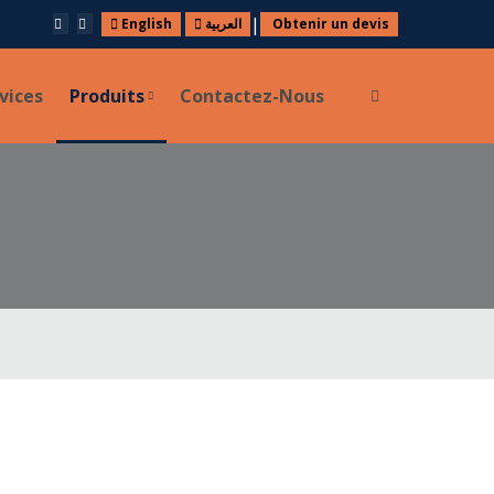
|
English
العربية
Obtenir un devis
vices
Produits
Contactez-Nous