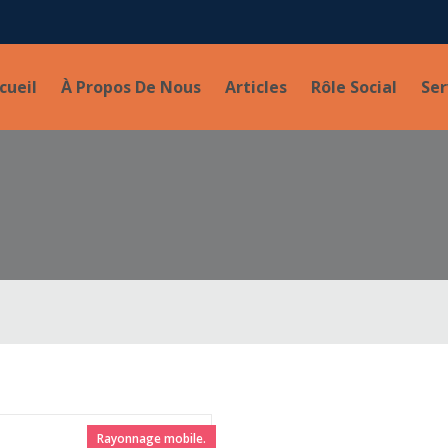
cueil
À Propos De Nous
Articles
Rôle Social
Ser
Rayonnage mobile.