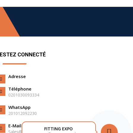
ESTEZ CONNECTÉ
Adresse
Téléphone
0201030093334
WhatsApp
201012092230⁩
E-Mail
FITTING EXPO
Sales@fittingexpo.com